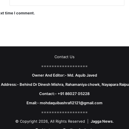
ext time I comment.
Contact Us
==================
Owner And Editor:- Md. Aquib Javed
e Address:- Behind Dr Dinesh Mishra, Rahamaniya chowk, Nayapara Raipu
Contact:- +91 86027 05228
Email:- mohdaquibashrafi2121@gmail.com
==================
© Copyright 2026, All Rights Reserved |
Jagga News.