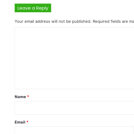
Leave a Reply
Your email address will not be published.
Required fields are 
C
o
m
m
e
n
t
*
Name
*
Email
*