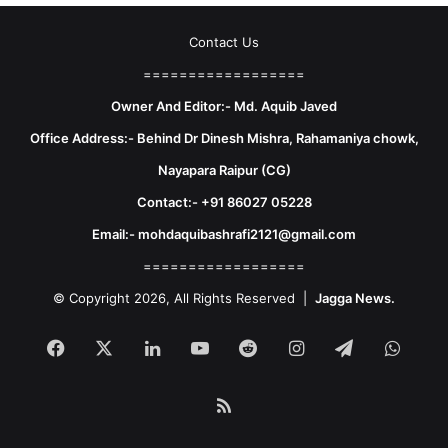
Contact Us
==================
Owner And Editor:- Md. Aquib Javed
Office Address:- Behind Dr Dinesh Mishra, Rahamaniya chowk,
Nayapara Raipur (CG)
Contact:- +91 86027 05228
Email:- mohdaquibashrafi2121@gmail.com
==================
© Copyright 2026, All Rights Reserved |
Jagga News.
Facebook
X
LinkedIn
YouTube
Reddit
Instagram
Telegram
What
RSS