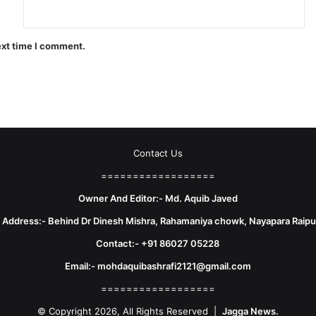
ext time I comment.
Contact Us
==================
Owner And Editor:- Md. Aquib Javed
e Address:- Behind Dr Dinesh Mishra, Rahamaniya chowk, Nayapara Raipu
Contact:- +91 86027 05228
Email:- mohdaquibashrafi2121@gmail.com
==================
© Copyright 2026, All Rights Reserved |
Jagga News.