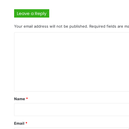
Leave a Reply
Your email address will not be published.
Required fields are 
C
o
m
m
e
n
t
*
Name
*
Email
*