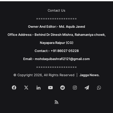
Contact Us
==================
Owner And Editor:- Md. Aquib Javed
Office Address:- Behind Dr Dinesh Mishra, Rahamaniya chowk,
Nayapara Raipur (CG)
Contact:- +91 86027 05228
Email:- mohdaquibashrafi2121@gmail.com
==================
© Copyright 2026, All Rights Reserved |
Jagga News.
Facebook
X
LinkedIn
YouTube
Reddit
Instagram
Telegram
What
RSS