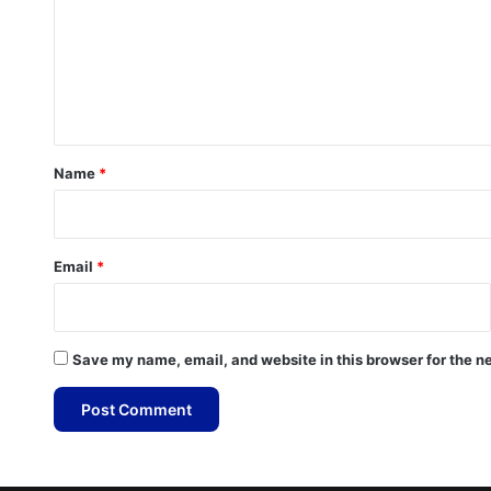
m
m
e
n
t
*
Name
*
Email
*
Save my name, email, and website in this browser for the n