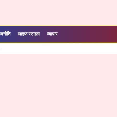
ाजनीति
लाइफ स्टाइल
व्यापार
बाके बिहारी ढाबा मे डीजल चोरी का खेल बेनकाब, पुलिस की कार्रवाई से मचा हड़कंप