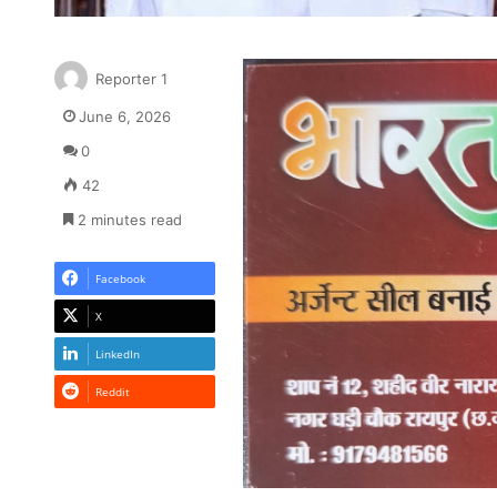
Reporter 1
June 6, 2026
0
42
2 minutes read
Facebook
X
LinkedIn
Reddit