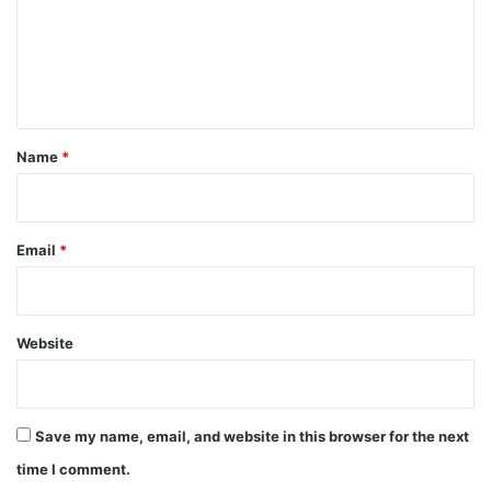
m
e
n
t
*
Name
*
Email
*
Website
Save my name, email, and website in this browser for the next
time I comment.