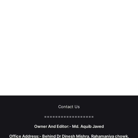
Contact Us
==================
Owner And Editor:- Md. Aquib Javed
Office Address:- Behind Dr Dinesh Mishra, Rahamaniya chowk,