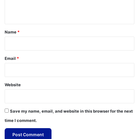
e
n
t
*
Name
*
Email
*
Website
Save my name, email, and website in this browser for the next
time I comment.