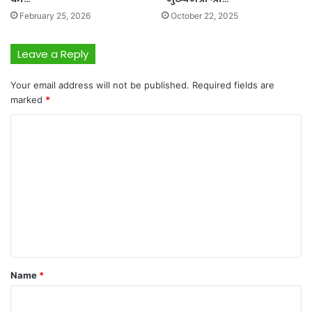
February 25, 2026
October 22, 2025
Leave a Reply
Your email address will not be published.
Required fields are
marked
*
C
o
m
m
e
n
t
*
Name
*