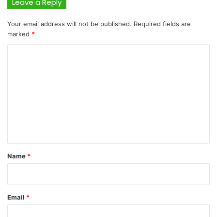
Leave a Reply
Your email address will not be published.
Required fields are
marked
*
C
o
m
m
e
n
t
*
Name
*
Email
*