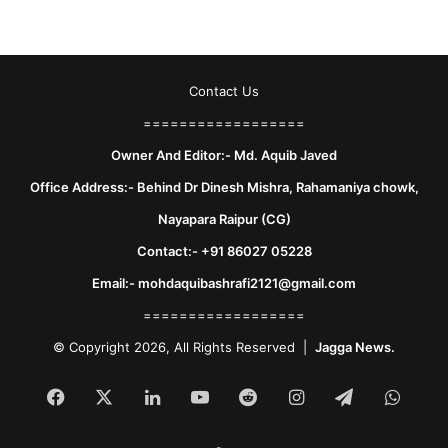
Contact Us
==================
Owner And Editor:- Md. Aquib Javed
Office Address:- Behind Dr Dinesh Mishra, Rahamaniya chowk,
Nayapara Raipur (CG)
Contact:- +91 86027 05228
Email:- mohdaquibashrafi2121@gmail.com
==================
© Copyright 2026, All Rights Reserved |
Jagga News.
Facebook
X
LinkedIn
YouTube
Reddit
Instagram
Telegram
What