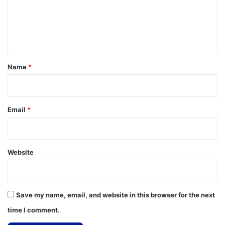
m
e
n
t
*
Name
*
Email
*
Website
Save my name, email, and website in this browser for the next
time I comment.