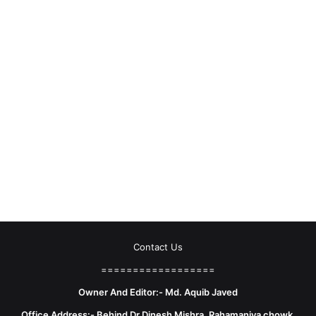
Contact Us
==================
Owner And Editor:- Md. Aquib Javed
Office Address:- Behind Dr Dinesh Mishra, Rahamaniya chowk,