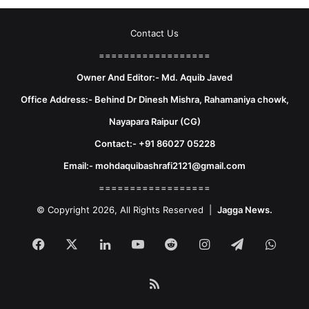
Contact Us
==================
Owner And Editor:- Md. Aquib Javed
Office Address:- Behind Dr Dinesh Mishra, Rahamaniya chowk,
Nayapara Raipur (CG)
Contact:- +91 86027 05228
Email:- mohdaquibashrafi2121@gmail.com
==================
© Copyright 2026, All Rights Reserved |
Jagga News.
Facebook
X
LinkedIn
YouTube
Reddit
Instagram
Telegram
What
RSS