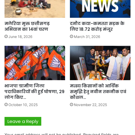
मलेरिया मुक्त छत्तीसगढ़
दनौट कया-कमतरा सड़क के
अभियान का 14वां चरण
लिए 18.72 करोड़ मंजूर
June 18, 2026
March 31, 2026
भाजपा ग्रामीण जिला
मत्स्य किसानों को आर्थिक
पदाधिकारियों की हुई घोषणा, 29
समृद्धि हेतु नवीन तकनीक एवं
लोग किए…
कौशल…
October 10, 2025
November 22, 2025
Leave a Reply
Your email address will not be published.
Required fields are