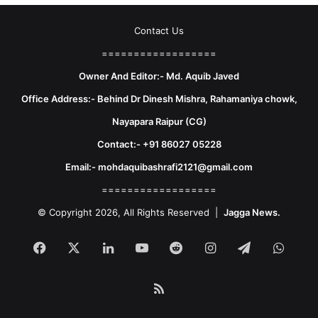
Contact Us
==================
Owner And Editor:- Md. Aquib Javed
Office Address:- Behind Dr Dinesh Mishra, Rahamaniya chowk,
Nayapara Raipur (CG)
Contact:- +91 86027 05228
Email:- mohdaquibashrafi2121@gmail.com
==================
© Copyright 2026, All Rights Reserved |
Jagga News.
Facebook
X
LinkedIn
YouTube
Reddit
Instagram
Telegram
What
RSS