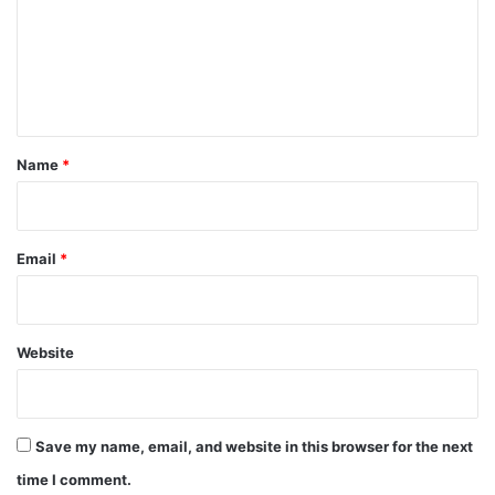
m
e
n
t
*
Name
*
Email
*
Website
Save my name, email, and website in this browser for the next
time I comment.