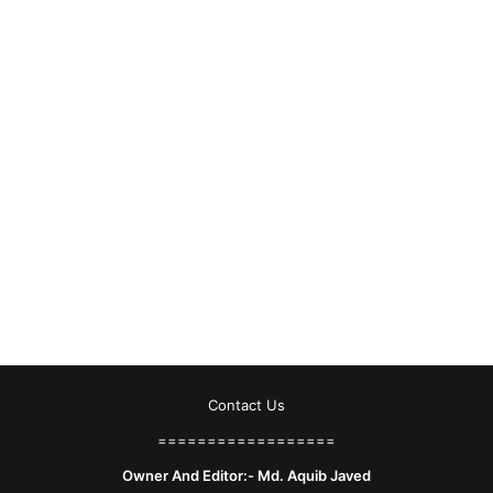
Contact Us
==================
Owner And Editor:- Md. Aquib Javed