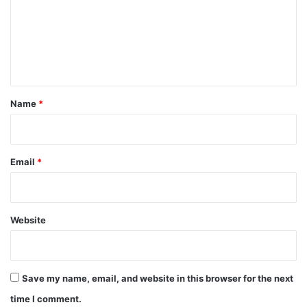
m
e
n
t
*
Name
*
Email
*
Website
Save my name, email, and website in this browser for the next
time I comment.