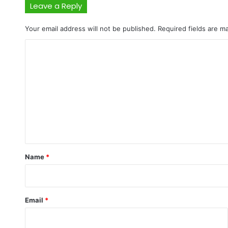
Leave a Reply
Your email address will not be published.
Required fields are 
C
o
m
m
e
n
t
*
Name
*
Email
*