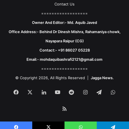
Contact Us
==================
Owner And Editor:- Md. Aquib Javed
Office Address:- Behind Dr Dinesh Mishra, Rahamaniya chowk,
Nayapara Raipur (CG)
Contact:- +91 86027 05228
Email:- mohdaquibashrafi2121@gmail.com
==================
© Copyright 2026, All Rights Reserved |
Jagga News.
Facebook
X
LinkedIn
YouTube
Reddit
Instagram
Telegram
What
RSS