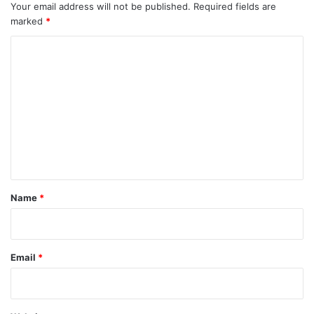
Your email address will not be published.
Required fields are
marked
*
C
o
m
m
e
n
t
*
Name
*
Email
*