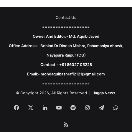
Contact Us
==================
Owner And Editor:- Md. Aquib Javed
Office Address:- Behind Dr Dinesh Mishra, Rahamaniya chowk,
Nayapara Raipur (CG)
Contact:- +91 86027 05228
Email:- mohdaquibashrafi2121@gmail.com
==================
© Copyright 2026, All Rights Reserved |
Jagga News.
Facebook
X
LinkedIn
YouTube
Reddit
Instagram
Telegram
What
RSS