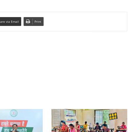
are via Email
Print