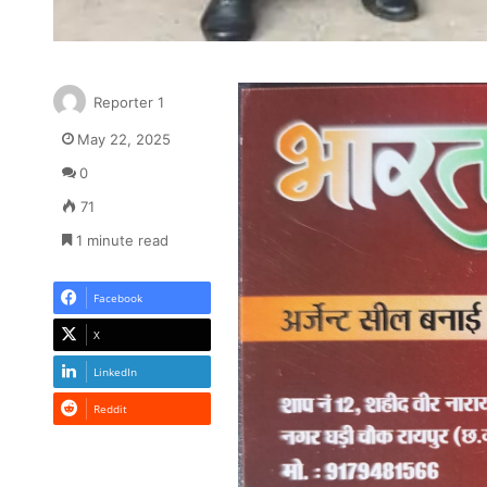
Reporter 1
May 22, 2025
0
71
1 minute read
Facebook
X
LinkedIn
Reddit