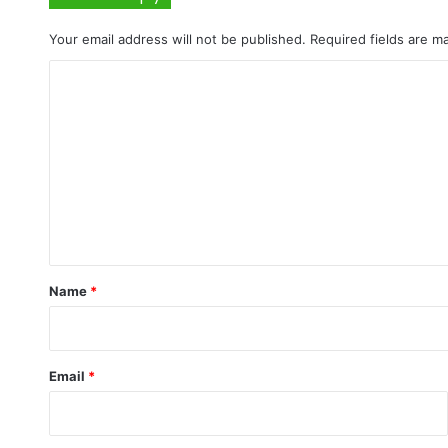
Your email address will not be published.
Required fields are 
C
o
m
m
e
n
t
*
Name
*
Email
*