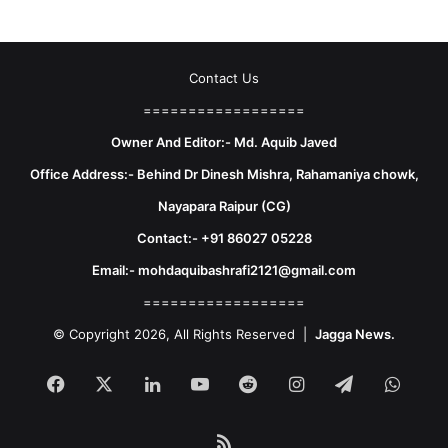
Contact Us
==================
Owner And Editor:- Md. Aquib Javed
Office Address:- Behind Dr Dinesh Mishra, Rahamaniya chowk,
Nayapara Raipur (CG)
Contact:- +91 86027 05228
Email:- mohdaquibashrafi2121@gmail.com
==================
© Copyright 2026, All Rights Reserved |
Jagga News.
Facebook
X
LinkedIn
YouTube
Reddit
Instagram
Telegram
What
RSS