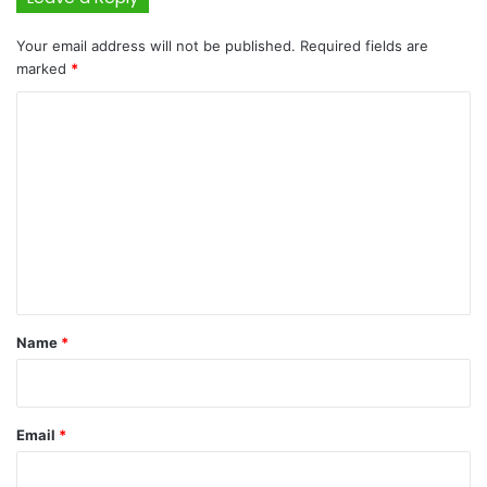
Your email address will not be published.
Required fields are
marked
*
C
o
m
m
e
n
t
*
Name
*
Email
*