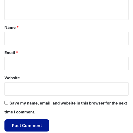
n
t
*
Name
*
Email
*
Website
Save my name, email, and website in this browser for the next
time I comment.