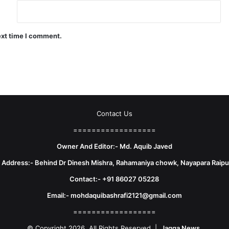
ext time I comment.
Contact Us
==================
Owner And Editor:- Md. Aquib Javed
e Address:- Behind Dr Dinesh Mishra, Rahamaniya chowk, Nayapara Raipu
Contact:- +91 86027 05228
Email:- mohdaquibashrafi2121@gmail.com
==================
© Copyright 2026, All Rights Reserved |
Jagga News.