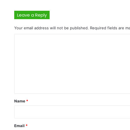
Leave a Reply
Your email address will not be published.
Required fields are 
C
o
m
m
e
n
t
*
Name
*
Email
*