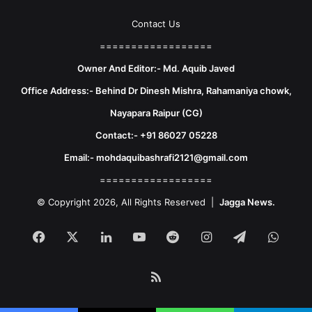
Contact Us
==================
Owner And Editor:- Md. Aquib Javed
Office Address:- Behind Dr Dinesh Mishra, Rahamaniya chowk,
Nayapara Raipur (CG)
Contact:- +91 86027 05228
Email:- mohdaquibashrafi2121@gmail.com
==================
© Copyright 2026, All Rights Reserved |
Jagga News.
Facebook
X
LinkedIn
YouTube
Reddit
Instagram
Telegram
What
RSS