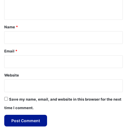
n
t
*
Name
*
Email
*
Website
Save my name, email, and website in this browser for the next
time I comment.