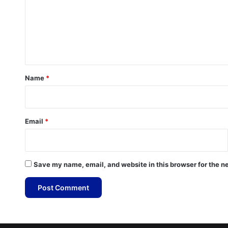
m
e
n
t
*
Name
*
Email
*
Save my name, email, and website in this browser for the n