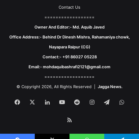
Contact Us
==================
Owner And Editor:- Md. Aquib Javed
Office Address:- Behind Dr Dinesh Mishra, Rahamaniya chowk,
Nayapara Raipur (CG)
Contact:- +91 86027 05228
Email:- mohdaquibashrafi2121@gmail.com
==================
© Copyright 2026, All Rights Reserved |
Jagga News.
Facebook
X
LinkedIn
YouTube
Reddit
Instagram
Telegram
What
RSS