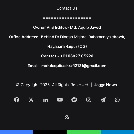
Contact Us
==================
Owner And Editor:- Md. Aquib Javed
Office Address:- Behind Dr Dinesh Mishra, Rahamaniya chowk,
Nayapara Raipur (CG)
Contact:- +91 86027 05228
Email:- mohdaquibashrafi2121@gmail.com
==================
© Copyright 2026, All Rights Reserved |
Jagga News.
Facebook
X
LinkedIn
YouTube
Reddit
Instagram
Telegram
What
RSS