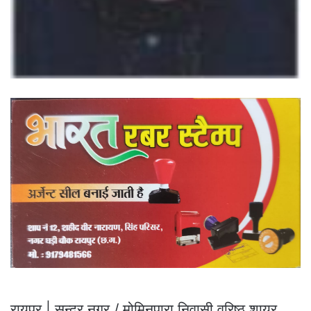
रायपुर | सुन्दर नगर / मोमिनपारा निवासी वरिष्ठ शायर