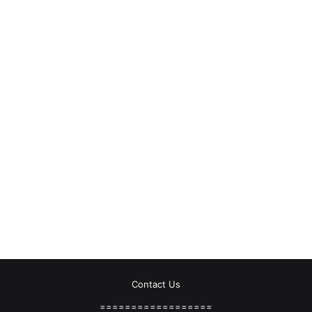
Contact Us
==================