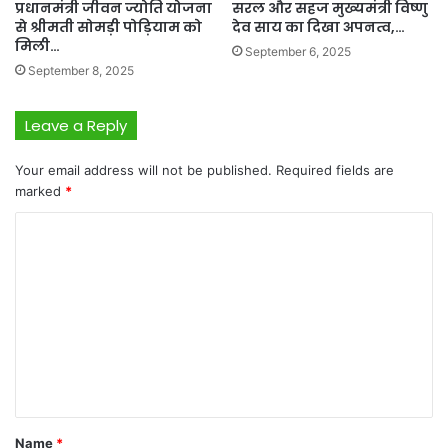
प्रधानमंत्री जीवन ज्योति योजना
सरल और सहज मुख्यमंत्री विष्णु
से श्रीमती सोमड़ी पोड़ियाम को
देव साय का दिखा अपनत्व,…
मिली…
September 6, 2025
September 8, 2025
Leave a Reply
Your email address will not be published.
Required fields are
marked
*
C
o
m
m
e
n
t
*
Name
*