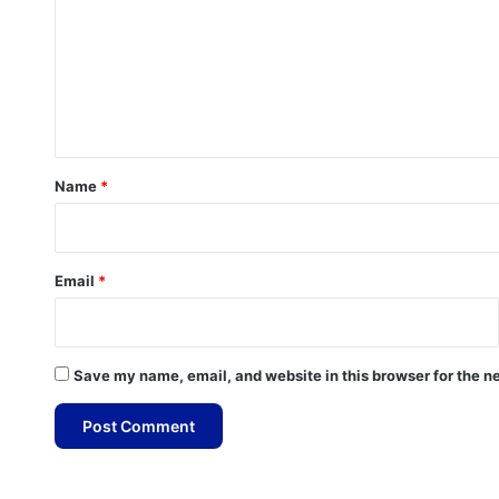
m
m
e
n
t
*
Name
*
Email
*
Save my name, email, and website in this browser for the n