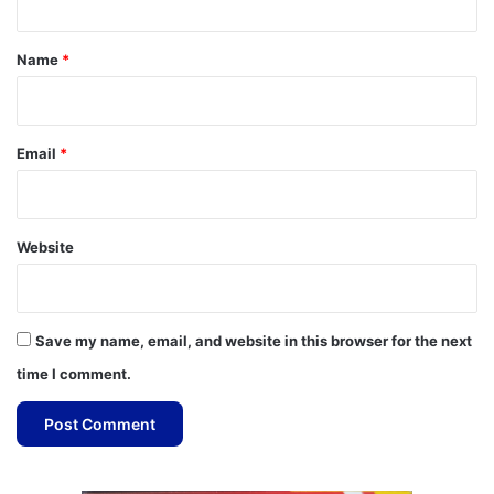
t
*
Name
*
Email
*
Website
Save my name, email, and website in this browser for the next
time I comment.