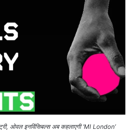
स की एंट्री, ओवल इनविंसिबल्स अब कहलाएगी ‘MI London’