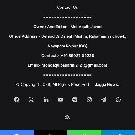
Contact Us
==================
Owner And Editor:- Md. Aquib Javed
Office Address:- Behind Dr Dinesh Mishra, Rahamaniya chowk,
Nayapara Raipur (CG)
Contact:- +91 86027 05228
Email:- mohdaquibashrafi2121@gmail.com
==================
© Copyright 2026, All Rights Reserved |
Jagga News.
Facebook
X
LinkedIn
YouTube
Reddit
Instagram
Telegram
What
RSS