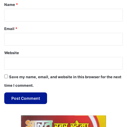
*
Name
*
Email
*
Website
Save my name, email, and website in this browser for the next
time I comment.