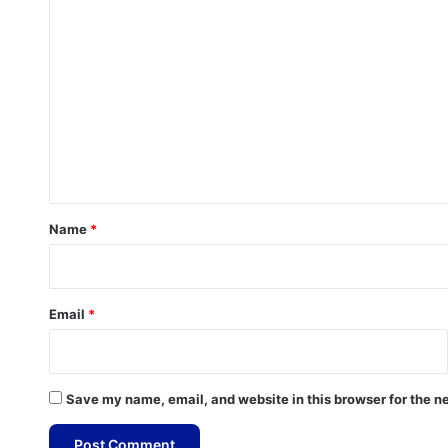
C
o
m
m
e
n
t
*
Name
*
Email
*
Save my name, email, and website in this browser for the n