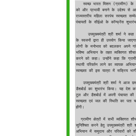
   स्वच्छ भारत मिशन (ग्रामीण) के अंतर्गत ग्रामीण क्षेत्रों में व्यवहार परिवर्तन और स्वच्छता के प्रति जन-जागरूकता 
को और प्रभावी बनाने के उद्देश्य से 
राज्यस्तरीय महिला सरपंच स्वच्छता स
पंचायतों के सीईओ के कॉन्फ्रेंस शुभार
     उपमुख्यमंत्री श्री शर्मा ने कहा कि गांव के विकास के लिए आप (सरपंच) जो कार्य करेंगे वो आपके और गांव 
के स्वजनों द्वारा ही उपयोग किया जाएगा
लोगों के मनोभाव को बदलकर अपने गांव
भविष्य अभियान के तहत व्यक्तिगत शौचालय
करने को कहा। उन्होंने कहा कि ग्रामीण
स्थायी परिवर्तन लाने का व्यापक अभियान 
स्वच्छता की इस यात्रा में सक्रिय भा
   उपमुख्यमंत्री श्री शर्मा ने आज छत्तीसगढ़ स्वच्छ पंचायत सेवा-स्तर के मानक-निर्धारण हेतु नवनिर्मित टूल और 
डैशबोर्ड का शुभारंभ किया। यह देश क
टूल और डैशबोर्ड में अपनी पंचायत की
स्वच्छता एवं जल की स्थिति का पता चल
होंगी।

  ग्रामीण क्षेत्रों में सभी व्यक्तिगत शौचालय व सामुदायिक शौचालयों के प्रति प्रोत्साहित करने एवं उनकी क्रियाशीलता 
सुनिश्चित करने हेतु उपमुख्यमंत्री श्
अभियान में समुदाय और परिवारों को शौ