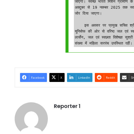
जाएगा। स्वच्छ भारत मिशन ग्रामीण के 
अक्टूबर से 19 नवम्बर 2025 तक स्वच
जोर दिया जाएगा।

    इस अवसर पर प्रमुख सचिव श्रीमती निहारिका बारीक, एसबीएम योजना के प्रबंध निदेशक श्री अश्विनी देवांगन, 
यूनिसेफ की ओर से वरिष्ठ जल एवं स्वछत
लार्सेन, जल एवं स्वछता विशेषज्ञ सुश्र
संख्या में महिला सरपंच उपस्थित रहीं।
Facebook
X
LinkedIn
Reddit
Sh
Reporter 1