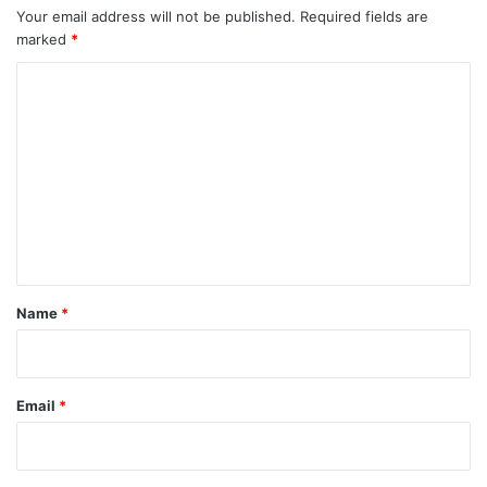
Your email address will not be published.
Required fields are
marked
*
C
o
m
m
e
n
t
*
Name
*
Email
*