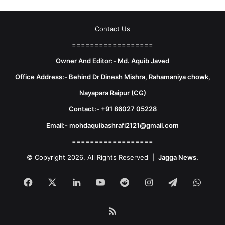
Contact Us
==================
Owner And Editor:- Md. Aquib Javed
Office Address:- Behind Dr Dinesh Mishra, Rahamaniya chowk,
Nayapara Raipur (CG)
Contact:- +91 86027 05228
Email:- mohdaquibashrafi2121@gmail.com
==================
© Copyright 2026, All Rights Reserved |
Jagga News.
Facebook
X
LinkedIn
YouTube
Reddit
Instagram
Telegram
What
RSS