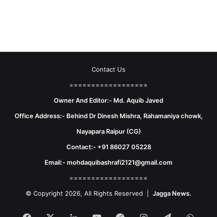
Contact Us
==================
Owner And Editor:- Md. Aquib Javed
Office Address:- Behind Dr Dinesh Mishra, Rahamaniya chowk,
Nayapara Raipur (CG)
Contact:- +91 86027 05228
Email:- mohdaquibashrafi2121@gmail.com
==================
© Copyright 2026, All Rights Reserved |
Jagga News.
Facebook
X
LinkedIn
YouTube
Reddit
Instagram
Telegram
What