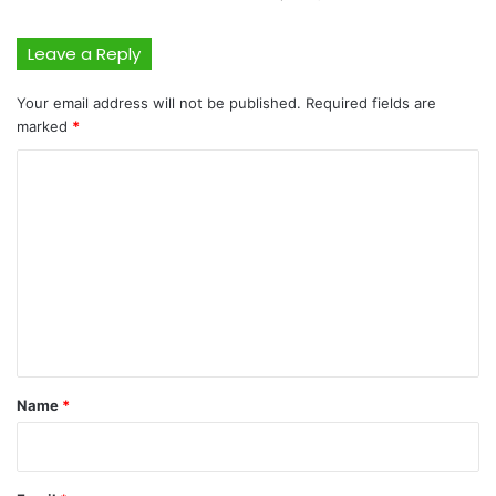
Leave a Reply
Your email address will not be published.
Required fields are
marked
*
C
o
m
m
e
n
t
*
Name
*