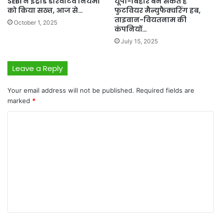
SEBI ने इंट्राडे डेरिवेटिव नियमों
यूपी-बिहार बन सकते हैं
को किया सख्त, आज से…
फुटवियर मैन्युफैक्चरिंग हब,
ताइवान-वियतनाम की
October 1, 2025
कंपनियों…
July 15, 2025
Leave a Reply
Your email address will not be published.
Required fields are
marked
*
C
o
m
m
e
n
t