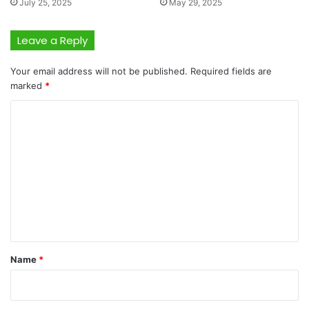
July 25, 2025
May 29, 2025
Leave a Reply
Your email address will not be published.
Required fields are
marked
*
C
o
m
m
e
n
t
*
Name
*