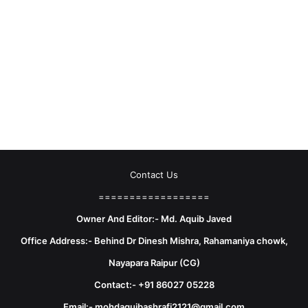
Contact Us
==================
Owner And Editor:- Md. Aquib Javed
Office Address:- Behind Dr Dinesh Mishra, Rahamaniya chowk,
Nayapara Raipur (CG)
Contact:- +91 86027 05228
Email:- mohdaquibashrafi2121@gmail.com