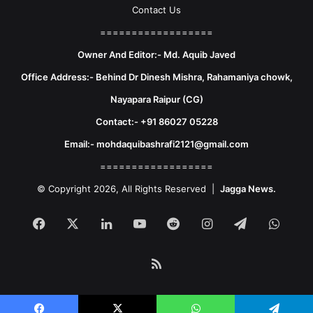
Contact Us
==================
Owner And Editor:- Md. Aquib Javed
Office Address:- Behind Dr Dinesh Mishra, Rahamaniya chowk,
Nayapara Raipur (CG)
Contact:- +91 86027 05228
Email:- mohdaquibashrafi2121@gmail.com
==================
© Copyright 2026, All Rights Reserved |
Jagga News.
Facebook
X
LinkedIn
YouTube
Reddit
Instagram
Telegram
What
RSS