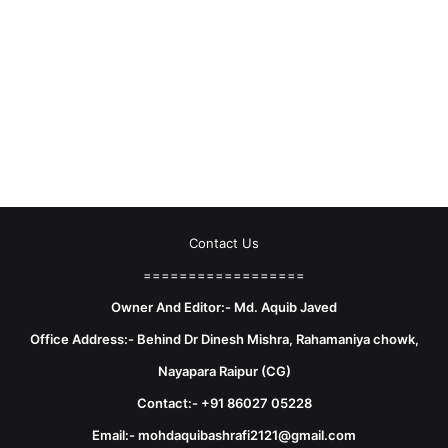
Contact Us
==================
Owner And Editor:- Md. Aquib Javed
Office Address:- Behind Dr Dinesh Mishra, Rahamaniya chowk,
Nayapara Raipur (CG)
Contact:- +91 86027 05228
Email:- mohdaquibashrafi2121@gmail.com