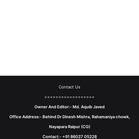
Contact Us
==================
Owner And Editor:- Md. Aquib Javed
Office Address:- Behind Dr Dinesh Mishra, Rahamaniya chowk,
Nayapara Raipur (CG)
Contact:- +91 86027 05228