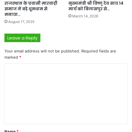
राजस्थान के प्रवासी मारवाड़ी
मुख्यमंत्री श्री विष्णु देव साय 14
समाज ने बड़े धूमधाम से
मार्च को बिलासपुर से…
मनाया…
March 14, 2026
August 17, 2025
Leave a Reply
Your email address will not be published.
Required fields are
marked
*
C
o
m
m
e
n
t
*
Name
*