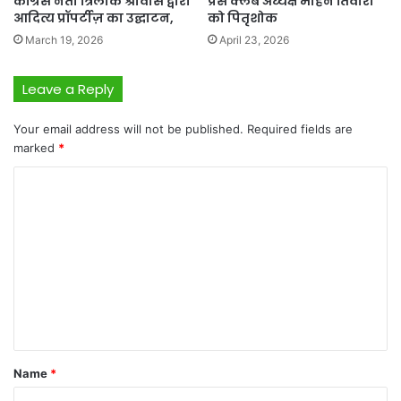
कॉंग्रेस नेता त्रिलोक श्रीवास द्वारा
प्रेस क्लब अध्यक्ष मोहन तिवारी
आदित्य प्रॉपर्टीज़ का उद्घाटन,
को पितृशोक
March 19, 2026
April 23, 2026
Leave a Reply
Your email address will not be published.
Required fields are
marked
*
C
o
m
m
e
n
t
*
Name
*