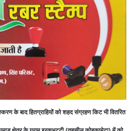
ंस्करण के बाद हितग्राहियों को शहद संग्रहण किट भी वितरित
झमाड़ क्षेत्र के ग्राम इरकभट्टी (तहसील कोहकामेटा) में को