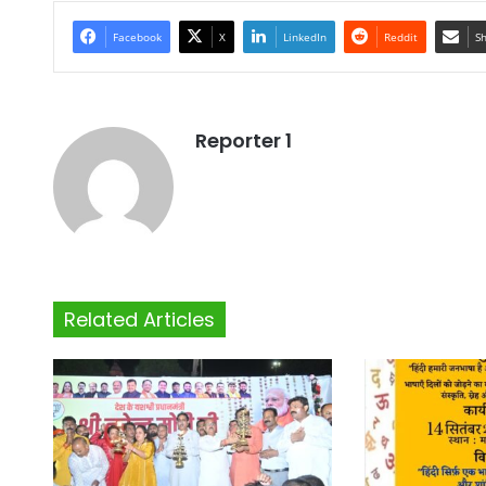
Facebook
X
LinkedIn
Reddit
Sh
Reporter 1
Related Articles