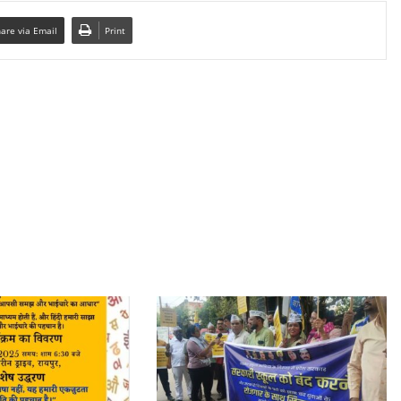
are via Email
Print