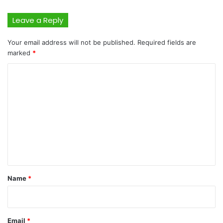
Leave a Reply
Your email address will not be published.
Required fields are
marked
*
C
o
m
m
e
n
t
*
Name
*
Email
*