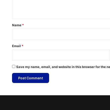
e
n
t
*
Name
*
Email
*
Save my name, email, and website in this browser for the n