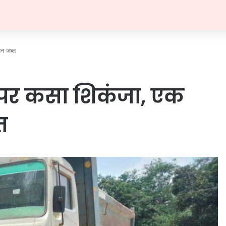
न जब्त
पर कसा शिकंजा, एक
त