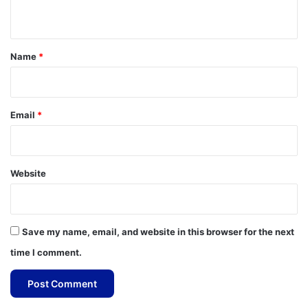
n
t
*
Name
*
Email
*
Website
Save my name, email, and website in this browser for the next
time I comment.