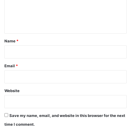
m
e
n
t
*
Name
*
Email
*
Website
Save my name, email, and website in this browser for the next
time I comment.